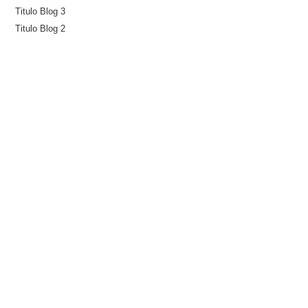
Titulo Blog 3
Titulo Blog 2
Recent Comments
No hay comentarios que mostrar.