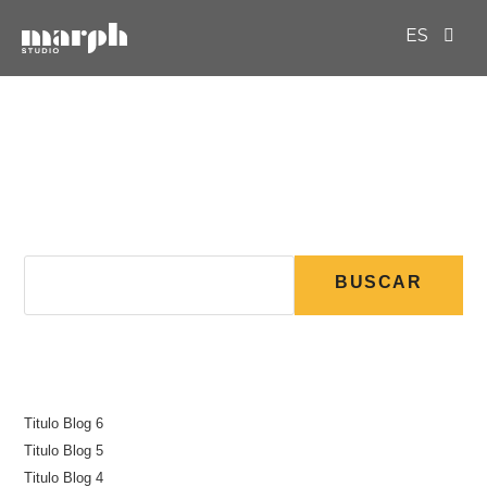
ES
EN
Actualmente no hay publicaciones bajo esta
etiqueta.
Buscar
BUSCAR
Recent Posts
Titulo Blog 6
Titulo Blog 5
Titulo Blog 4